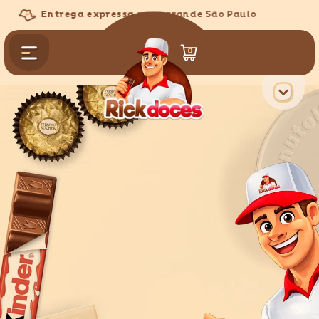
PULAR PARA O CONTEÚDO
Entrega expressa
para grande São Paulo
0
0
itens