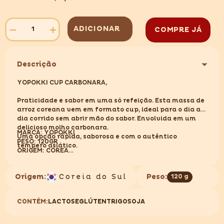
ADICIONAR
COMPRE JÁ
Diminuir
Aumentar
quantidade
quantidade
para
para
YOPOKKI
YOPOKKI
CUP
CUP
Descrição
CARBONARA
CARBONARA
120GR
120GR
YOPOKKI CUP CARBONARA,
Praticidade e sabor em uma só refeição. Esta massa de
arroz coreana vem em formato cup, ideal para o dia a
dia corrido sem abrir mão do sabor. Envolvida em um
delicioso molho carbonara.
MARCA: YOPOKKI
Uma opção rápida, saborosa e com o autêntico
PESO: 120GR
tempero asiático.
ORIGEM: COREA
CONTÉM GLÚTEN
Origem:
Coreia do Sul
Peso:
120 g
CONTÉM:
LACTOSE
GLÚTEN
TRIGO
SOJA