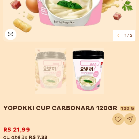
1
/
2
YOPOKKI CUP CARBONARA 120GR
120 G
Adicionar
à
lista
de
R$ 21,99
desejos
ou até 3x
R$ 7,33