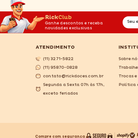
RickClub
Seu 
Ganhe descontos e receba
novidades exclusivas
ATENDIMENTO
INSTIT
(11) 3271-5822
Sobre nó
(11) 95870-0828
Trabalh
contato@rickdoces.com.br
Trocas e
Segunda a Sexta 07h às 17h,
Política
exceto feriados
Compre com segurança