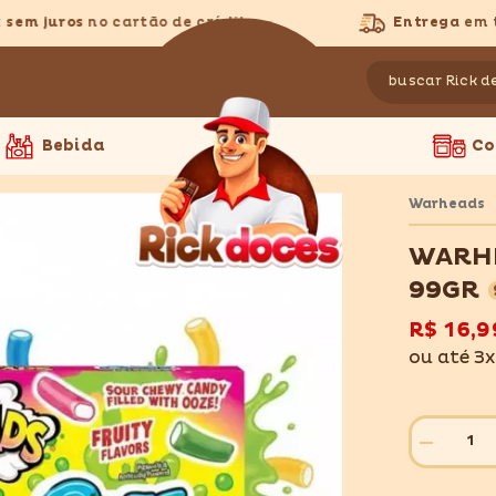
m juros
no cartão de crédito
Entrega
em todo
Bebida
Co
Warheads
WARH
99GR
R$ 16,9
ou até 3
Diminuir
quantidade
para