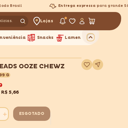
 Brasil
Entrega expressa
para grande São 
Lojas
0
0
itens
nveniência
Snacks
Lamen
Adicionar
EADS OOZE CHEWZ
à
lista
de
99 G
desejos
9
x
R$ 5,66
ESGOTADO
Aumentar
quantidade
para