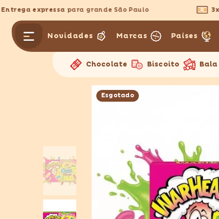
PULAR PARA O CONTEÚDO
trega expressa
para grande São Paulo
3x se
Novidades
Marcas
Países
Chocolate
Biscoito
Bala
Esgotado