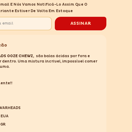
DS
WARHEADS
Email E Nós Vamos Notificá-Lo Assim Que O
OOZE
CHEWZ
riante Estiver De Volta Em Estoque
99GR
ASSINAR
ção
DS OOZE CHEWZ,
são balas ácidas por fora e
r dentro. Uma mistura incrivel, impossível comer
 uma.
ente!!
 WARHEADS
 EUA
9GR