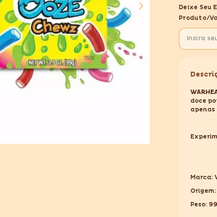
WARHEA
Deixe Seu 
OOZE
CHEWZ
Produto/va
99GR
Descri
WARHEA
doce po
apenas
Experim
Marca:
Origem:
Peso: 9