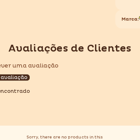
Marca:
Avaliações de Clientes
Compartilhar
rever uma avaliação
 avaliação
encontrado
Sorry, there are no products in this