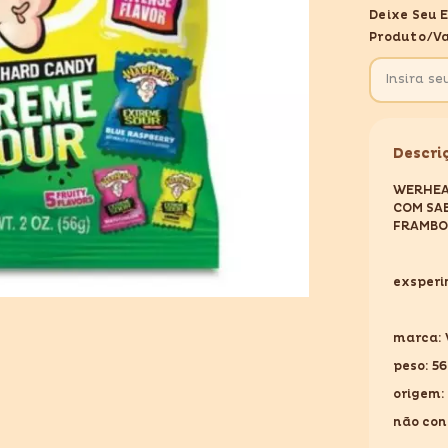
WARHEA
Deixe Seu 
ASSORTE
SOUR
Produto/va
56GR
Descri
WERHEA
COM SAB
FRAMBO
exsper
marca:
peso: 5
origem:
não co