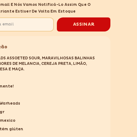
DS
WARHEADS
Email E Nós Vamos Notificá-Lo Assim Que O
D
ASSORTED
SOUR
riante Estiver De Volta Em Estoque
56GR
ASSINAR
ção
DS ASSOETED SOUR, MARAVILHOSAS BALINHAS
ORES DE MELANCIA, CEREJA PRETA, LIMÃO,
ESA E MAÇA.
imente!
 Warheads
6gr
 mexico
ntém glúten