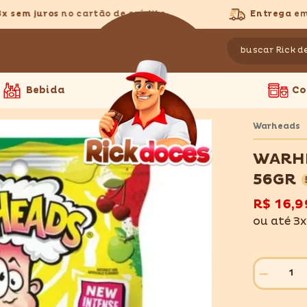
em juros
no cartão de crédito
Entrega
em to
Bebida
Co
Warheads
WARHE
56GR
R$ 16,9
ou até 3
Diminuir
quantidade
para