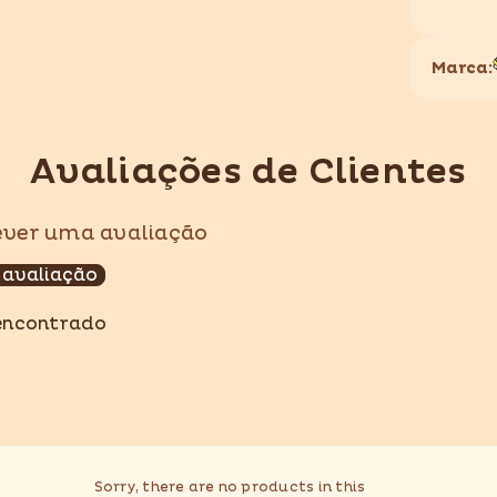
Marca:
Avaliações de Clientes
Compartilhar
rever uma avaliação
 avaliação
encontrado
Sorry, there are no products in this