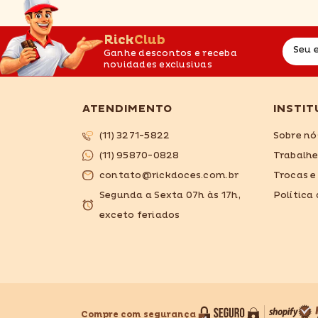
RickClub
Seu 
Ganhe descontos e receba
novidades exclusivas
ATENDIMENTO
INSTIT
(11) 3271-5822
Sobre nó
(11) 95870-0828
Trabalh
contato@rickdoces.com.br
Trocas e
Segunda a Sexta 07h às 17h,
Política
exceto feriados
Compre com segurança