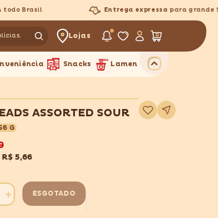
do Brasil
Entrega expressa
para grande São
Lojas
0
0
itens
nveniência
Snacks
Lamen
Adicionar
ADS ASSORTED SOUR
à
lista
de
56 G
desejos
9
x
R$ 5,66
ESGOTADO
Aumentar
quantidade
para