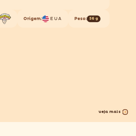
Origem:
EUA
Peso:
56 g
veja mais