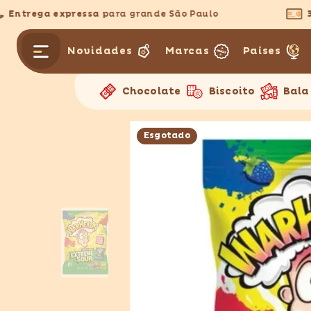
PULAR PARA O CONTEÚDO
ntrega expressa
para grande São Paulo
3x s
Novidades
Marcas
Países
Chocolate
Biscoito
Bala
Esgotado