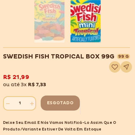
SWEDISH FISH TROPICAL BOX 99G
99 G
Adicionar
à
lista
de
R$ 21,99
desejos
ou até 3x
R$ 7,33
ESGOTADO
Diminuir
Aumentar
quantidade
quantidade
para
para
SWEDISH
SWEDISH
Deixe Seu Email E Nós Vamos Notificá-Lo Assim Que O
FISH
FISH
TROPICAL
TROPICAL
Produto/variante Estiver De Volta Em Estoque
BOX
BOX