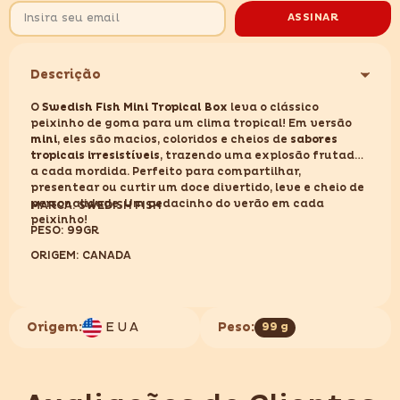
99G
99G
ASSINAR
Descrição
O
Swedish Fish Mini Tropical Box
leva o clássico
peixinho de goma para um clima tropical! Em versão
mini
, eles são macios, coloridos e cheios de
sabores
tropicais irresistíveis
, trazendo uma explosão frutada
a cada mordida. Perfeito para compartilhar,
presentear ou curtir um doce divertido, leve e cheio de
personalidade. Um pedacinho do verão em cada
MARCA: SWEDISH FISH
peixinho!
PESO: 99GR
ORIGEM: CANADA
Origem:
EUA
Peso:
99 g