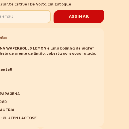
LEMON
riante Estiver De Volta Em Estoque
120GR
ASSINAR
ção
NA WAFERBOLLS LEMON
é uma bolinha de wafer
heio de creme de limão, coberta com coco ralado.
ente!!
 PAPAGENA
20GR
:AUTRIA
: GLÚTEN LACTOSE