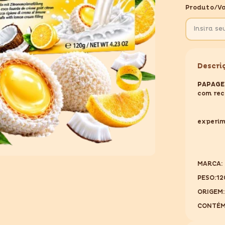
LEMON
Produto/va
120GR
Descri
PAPAGE
com rec
experim
MARCA:
PESO:1
ORIGEM
CONTÉM