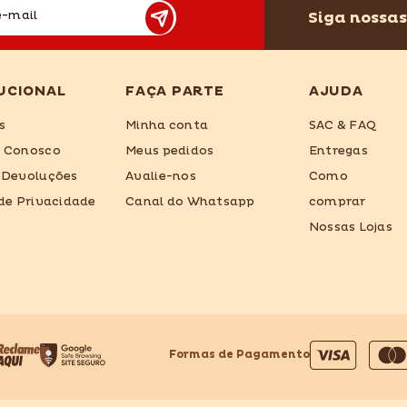
Siga nossas
e-mail
UCIONAL
FAÇA PARTE
AJUDA
s
Minha conta
SAC & FAQ
e Conosco
Meus pedidos
Entregas
 Devoluções
Avalie-nos
Como
 de Privacidade
Canal do Whatsapp
comprar
Nossas Lojas
Formas de Pagamento
Formas
de
pagamento