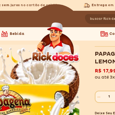
m juros
no cartão de crédito
Entrega
em todo
Bebida
Co
PAPAG
LEMON
R$ 17,9
ou até 3
Diminuir
quantidade
para
PAPAGEN
Deixe Seu 
WAFERBA