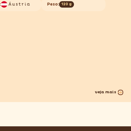
:
Áustria
Peso:
120 g
veja mais