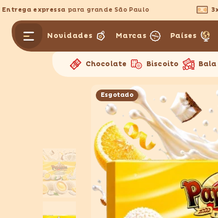
PULAR PARA O CONTEÚDO
trega expressa
para grande São Paulo
3x se
Novidades
Marcas
Países
Chocolate
Biscoito
Bala
Esgotado