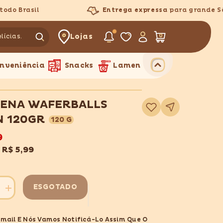
 Brasil
Entrega expressa
para grande São 
Lojas
0
0
itens
nveniência
Snacks
Lamen
ENA WAFERBALLS
Adicionar
à
lista
 120GR
120 G
de
desejos
9
x
R$ 5,99
ESGOTADO
Aumentar
quantidade
para
A
PAPAGENA
Email E Nós Vamos Notificá-Lo Assim Que O
LLS
WAFERBALLS