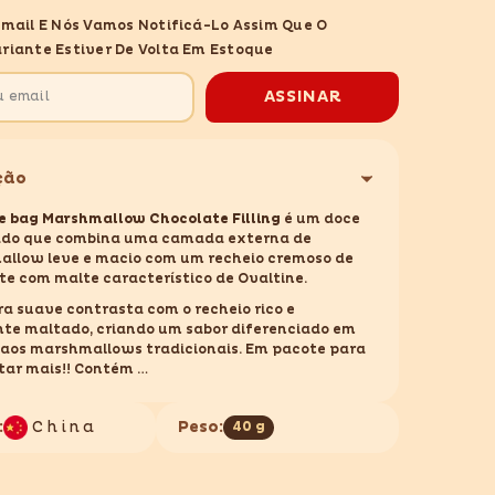
OVALTINE
Email E Nós Vamos Notificá-Lo Assim Que O
BAG
ALLOW
MARSHMALLOW
riante Estiver De Volta Em Estoque
TE
CHOCOLATE
FILLING
40g
ASSINAR
ção
ne
bag
Marshmallow Chocolate Filling
é um doce
do que combina uma camada externa de
llow leve e macio com um recheio cremoso de
te com malte característico de Ovaltine.
ra suave contrasta com o recheio rico e
te maltado, criando um sabor diferenciado em
 aos marshmallows tradicionais. Em pacote para
tar mais!! Contém
 OVALTINE
:
China
Peso:
40 g
0GR
 CHINA
 GLÚTEN E LACTOSE