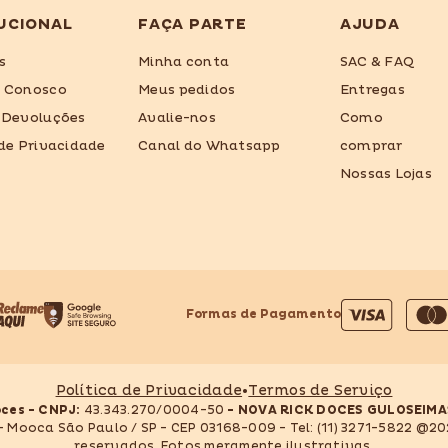
UCIONAL
FAÇA PARTE
AJUDA
s
Minha conta
SAC & FAQ
e Conosco
Meus pedidos
Entregas
 Devoluções
Avalie-nos
Como
 de Privacidade
Canal do Whatsapp
comprar
Nossas Lojas
Formas de Pagamento
Formas
de
pagamento
Política de Privacidade
•
Termos de Serviço
oces - CNPJ:
43.343.270/0004-50
- NOVA RICK DOCES GULOSEIMA
 - Mooca São Paulo / SP - CEP 03168-009 - Tel: (11) 3271-5822 @20
reservados. Fotos meramente ilustrativas.