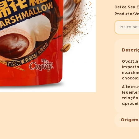
OVALTINE
Deixe Seu 
BAG
MARSHM
Produto/va
CHOCOLA
FILLING
40g
Descri
Ovalti
importa
marshma
chocola
A textu
levemen
relação
aprovei
MARCA:
Origem
PESO: 4
ORIGEM:
CONTÉM