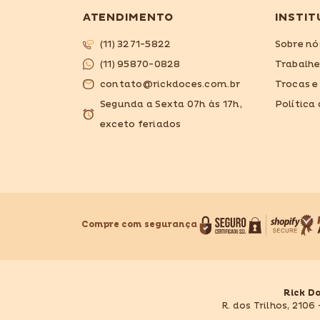
ATENDIMENTO
INSTIT
(11) 3271-5822
Sobre nó
(11) 95870-0828
Trabalh
contato@rickdoces.com.br
Trocas e
Segunda a Sexta 07h às 17h,
Política
exceto feriados
Compre com segurança
Rick D
R. dos Trilhos, 2106