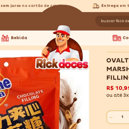
m juros
no cartão de crédito
Entrega
em todo
Bebida
Co
OVALT
MARS
FILLI
R$ 10,9
ou até 3
Diminuir
quantidade
para