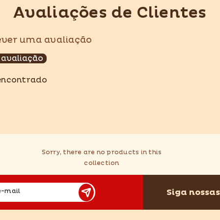
Avaliações de Clientes
rever uma avaliação
Compartilhar
 avaliação
encontrado
Sorry, there are no products in this
collection
Siga nossas
e-mail