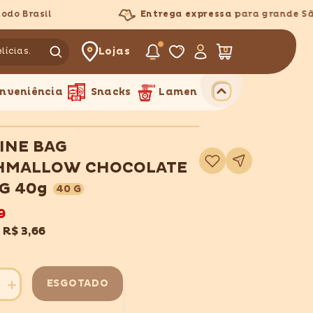
 Brasil
Entrega expressa
para grande São P
Lojas
0
0
itens
nveniência
Snacks
Lamen
INE BAG
Adicionar
HMALLOW CHOCOLATE
à
lista
de
NG 40g
40 G
desejos
9
x
R$ 3,66
ESGOTADO
Aumentar
quantidade
para