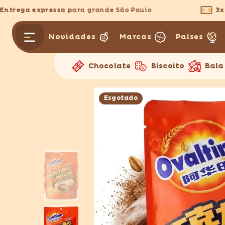
PULAR PARA O CONTEÚDO
rega expressa
para grande São Paulo
3x se
Novidades
Marcas
Países
Chocolate
Biscoito
Bala
Esgotado