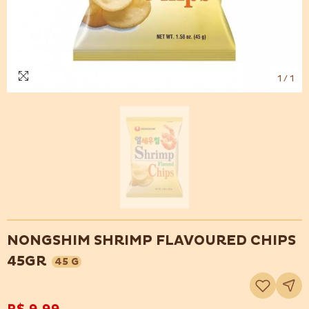
1
/
1
NONGSHIM SHRIMP FLAVOURED CHIPS
45GR
45 G
Adicionar
à
lista
de