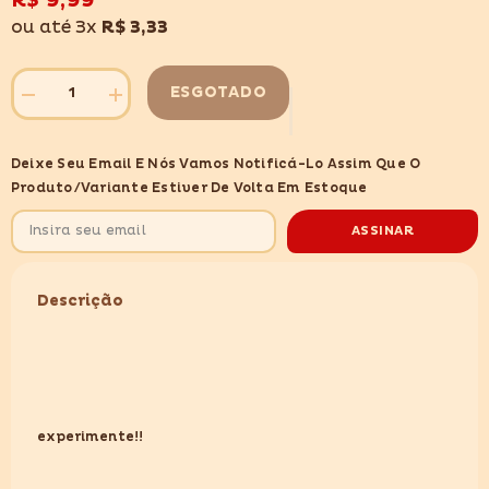
R$ 9,99
desejos
ou até 3x
R$ 3,33
ESGOTADO
Diminuir
Aumentar
quantidade
quantidade
para
para
NONGSHIM
NONGSHIM
Deixe Seu Email E Nós Vamos Notificá-Lo Assim Que O
SHRIMP
SHRIMP
FLAVOURED
FLAVOURED
Produto/variante Estiver De Volta Em Estoque
CHIPS
CHIPS
45GR
45GR
ASSINAR
Descrição
experimente!!