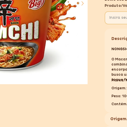
BIG
Produto/va
BOWL
100GR
Descri
NONGSH
O
Macar
combina
encorpa
busca u
toque f
Marca:
Origem:
Peso: 1
Contém
Origem