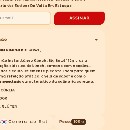
BIG
riante Estiver De Volta Em Estoque
BOWL
100GR
ASSINAR
ção
IM KIMCHI BIG BOWL,
rão Instantâneo Kimchi Big Bowl 112g
traz a
ção clássica do kimchi coreano com noodles
dos e caldo levemente picante. Ideal para quem
ma refeição prática, cheia de sabor e com o
ermentado característico da culinária coreana.
 NONGSHIM
 CÓREIA
00GR
: GLÚTEN
:
Coreia do Sul
Peso:
100 g