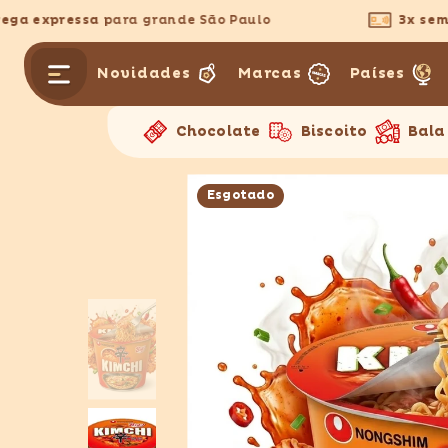
PULAR PARA O CONTEÚDO
a expressa
para grande São Paulo
3x sem ju
Novidades
Marcas
Países
Chocolate
Biscoito
Bala
Esgotado