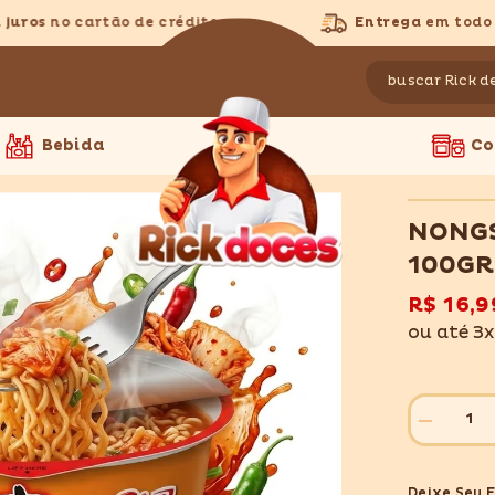
ros
no cartão de crédito
Entrega
em todo Bra
Bebida
Co
NONGS
100GR
R$ 16,9
ou até 3
Diminuir
quantidade
para
NONGSHI
Deixe Seu 
KIMCHI