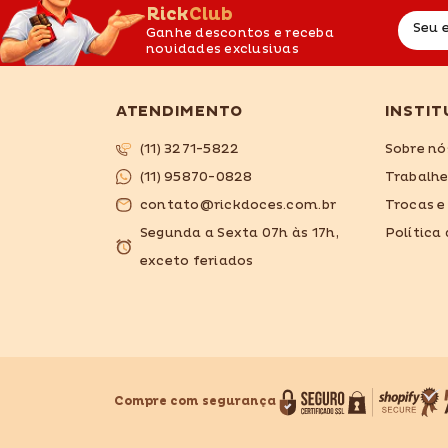
RickClub
Seu 
Ganhe descontos e receba
novidades exclusivas
ATENDIMENTO
INSTIT
(11) 3271-5822
Sobre nó
(11) 95870-0828
Trabalh
contato@rickdoces.com.br
Trocas e
Segunda a Sexta 07h às 17h,
Política
exceto feriados
Compre com segurança