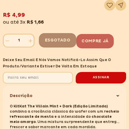
Adicionar
à
lista
de
R$ 4,99
desejos
ou até 3x
R$ 1,66
ESGOTADO
COMPRE JÁ
Diminuir
Aumentar
quantidade
quantidade
para
para
NESTLÉ
NESTLÉ
Deixe Seu Email E Nós Vamos Notificá-Lo Assim Que O
KIT
KIT
KAT
KAT
Produto/variante Estiver De Volta Em Estoque
THE
THE
VILLAN
VILLAN
MINT
MINT
ASSINAR
DARK
DARK
41,5GR
41,5GR
Descrição
O
KitKat The Villain Mint + Dark (Edição Limitada)
combina a crocância clássica do wafer com um
recheio
refrescante de menta
e a intensidade do
chocolate
meio amargo
. Uma mistura surpreendente que entrega
frescor e sabor marcante em cada mordida.