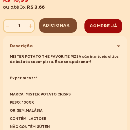
R$ 10,99
desejos
ou até 3x
R$ 3,66
ADICIONAR
COMPRE JÁ
Diminuir
Aumentar
quantidade
quantidade
para
para
MISTER
MISTER
POTATO
POTATO
Descrição
CRISPS
CRISPS
THE
THE
MISTER POTATO THE FAVORITE PIZZA são incríveis chips
FAVORITE
FAVORITE
de batata sabor pizza. É de se apaixonar!
PIZZA
PIZZA
100GR
100GR
Experimente!
MARCA: MISTER POTATO CRISPS
PESO: 100GR
ORIGEM:MALÁSIA
CONTÉM: LACTOSE
NÃO CONTÉM GÚTEN