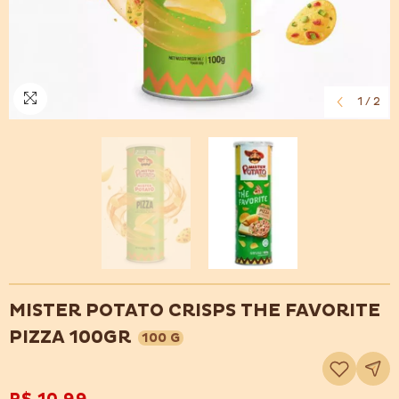
1
/
2
MISTER POTATO CRISPS THE FAVORITE
PIZZA 100GR
100 G
Adicionar
à
lista
de