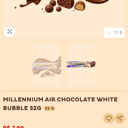
1
/
2
MILLENNIUM AIR CHOCOLATE WHITE
BUBBLE 32G
32 G
Adicionar
à
lista
de