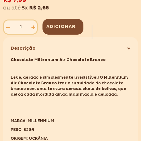
R$ 7,99
desejos
ou até 3x
R$ 2,66
ADICIONAR
Diminuir
Aumentar
quantidade
quantidade
para
para
MILLENNIUM
MILLENNIUM
Descrição
AIR
AIR
CHOCOLATE
CHOCOLATE
WHITE
WHITE
Chocolate Millennium Air Chocolate Branco
BUBBLE
BUBBLE
32G
32G
Leve, aerado e simplesmente irresistível! O
Millennium
Air Chocolate Branco
traz a suavidade do chocolate
branco com uma
textura aerada cheia de bolhas
, que
deixa cada mordida ainda mais macia e delicada.
MARCA: MILLENNIUM
PESO: 32GR
ORIGEM: UCRÂNIA