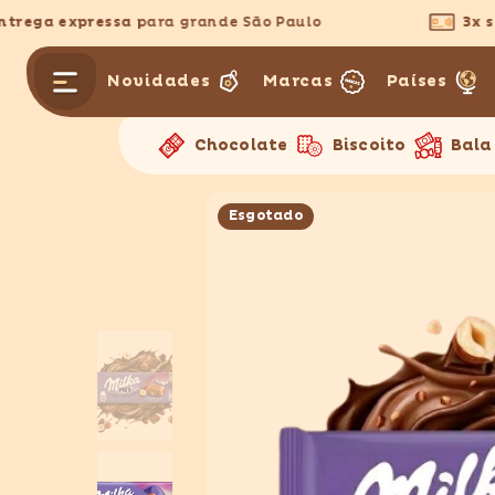
PULAR PARA O CONTEÚDO
ega expressa
para grande São Paulo
3x sem
Novidades
Marcas
Países
Chocolate
Biscoito
Bala
Esgotado