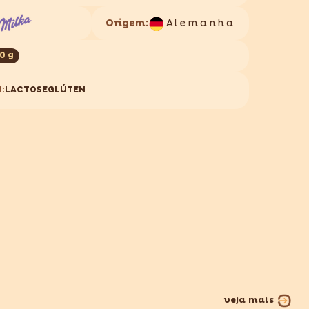
Origem:
Alemanha
0 g
:
LACTOSE
GLÚTEN
veja mais