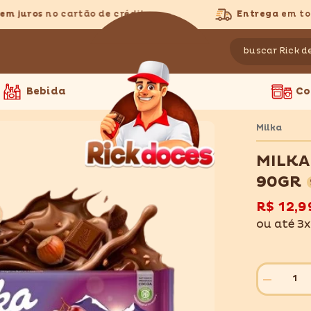
 juros
no cartão de crédito
Entrega
em todo B
Bebida
Co
Milka
MILKA
90GR
R$ 12,9
ou até 3
Diminuir
quantidade
para