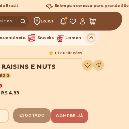
rasil
Entrega expressa
para grande São Pa
Lojas
0
0
itens
nveniência
Snacks
Lamen
+ 1
avaliações
Adicionar
 RAISINS E NUTS
à
lista
de
90 G
desejos
9
x
R$ 4,33
ESGOTADO
COMPRE JÁ
Aumentar
quantidade
para