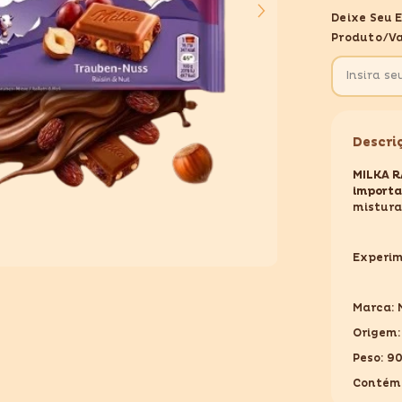
MILKA
Deixe Seu 
RAISINS
E
Produto/va
NUTS
90GR
Descri
MILKA R
import
mistura
Experim
Marca:
Origem
Peso: 9
Contém