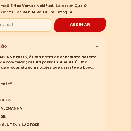
MILKA
Email E Nós Vamos Notificá-Lo Assim Que O
RAISINS
E
riante Estiver De Volta Em Estoque
NUTS
90GR
ASSINAR
ção
AISINS E NUTS,
é uma barra de
chocolate ao leite
ado
com pedaços
uva
passas e avelãs
. É uma
 de crocância com maciez que derrete na boca.
ente!!
 MILKA
: ALEMANHA
0GR
: GLÚTEN e LACTOSE