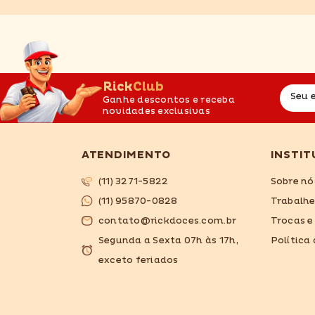
RickClub
Seu 
Ganhe descontos e receba
novidades exclusivas
ATENDIMENTO
INSTIT
(11) 3271-5822
Sobre nó
(11) 95870-0828
Trabalh
contato@rickdoces.com.br
Trocas e
Segunda a Sexta 07h às 17h,
Política
exceto feriados