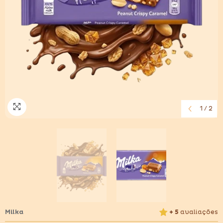
1
/
2
Milka
+ 5
avaliações