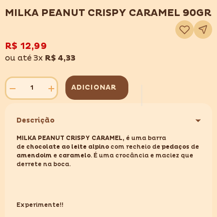
MILKA PEANUT CRISPY CARAMEL 90GR
Adicionar
à
lista
de
R$ 12,99
desejos
ou até 3x
R$ 4,33
ADICIONAR
Diminuir
Aumentar
quantidade
quantidade
para
para
MILKA
MILKA
Descrição
PEANUT
PEANUT
CRISPY
CRISPY
CARAMEL
CARAMEL
MILKA PEANUT CRISPY CARAMEL,
é uma barra
90GR
90GR
de
chocolate ao leite alpino
com recheio de
pedaços
de
amendoim
e
caramelo
. É uma crocância e maciez que
derrete na boca.
Experimente!!