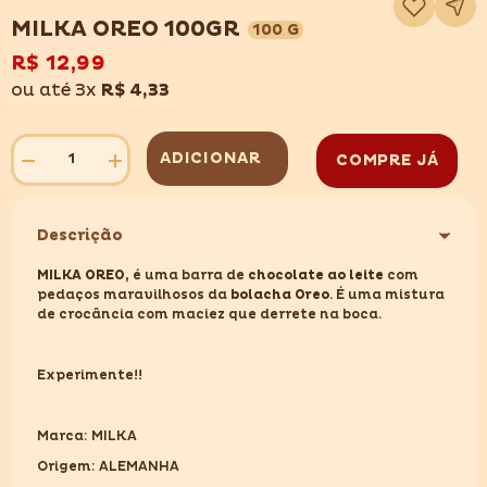
à
lista
MILKA OREO 100GR
100 G
de
desejos
R$ 12,99
ou até 3x
R$ 4,33
ADICIONAR
COMPRE JÁ
Diminuir
Aumentar
quantidade
quantidade
para
para
MILKA
MILKA
OREO
OREO
Descrição
100GR
100GR
MILKA OREO,
é uma barra de
chocolate ao leite
com
pedaços maravilhosos da
bolacha Oreo
. É uma mistura
de crocância com maciez que derrete na boca.
Experimente!!
Marca: MILKA
Origem: ALEMANHA