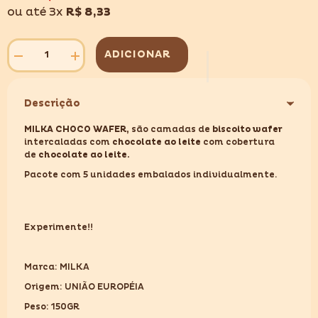
ou até 3x
R$ 8,33
ADICIONAR
Diminuir
Aumentar
quantidade
quantidade
para
para
MILKA
MILKA
Descrição
CHOCO
CHOCO
WAFER
WAFER
150GR
150GR
MILKA CHOCO WAFER,
são camadas de
biscoito wafer
intercaladas com
chocolate ao leite
com cobertura
de
chocolate ao leite.
Pacote com 5 unidades embalados individualmente.
Experimente!!
Marca: MILKA
Origem: UNIÃO EUROPÉIA
Peso: 150GR