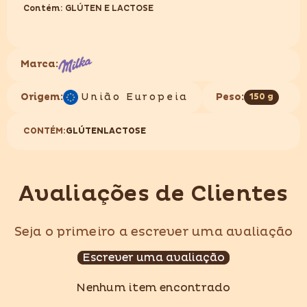
Contém: GLÚTEN E LACTOSE
Marca:
Origem:
União Europeia
Peso:
150 g
CONTÉM:
GLÚTEN
LACTOSE
Avaliações de Clientes
Seja o primeiro a escrever uma avaliação
Escrever uma avaliação
Nenhum item encontrado