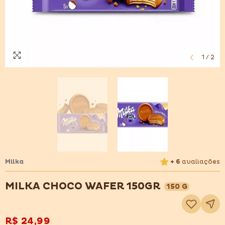
1
/
2
Milka
+ 6
avaliações
MILKA CHOCO WAFER 150GR
150 G
Adicionar
à
lista
de
R$ 24,99
desejos