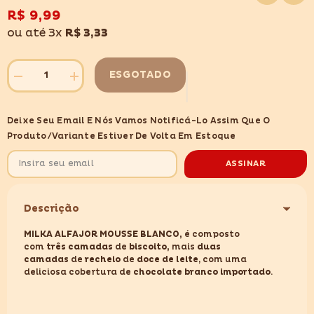
lista
de
R$ 9,99
desejos
ou até 3x
R$ 3,33
ESGOTADO
Diminuir
Aumentar
quantidade
quantidade
para
para
MILKA
MILKA
Deixe Seu Email E Nós Vamos Notificá-Lo Assim Que O
ALFAJOR
ALFAJOR
MOUSSE
MOUSSE
Produto/variante Estiver De Volta Em Estoque
BLANCO
BLANCO
55GR
55GR
ASSINAR
Descrição
MILKA ALFAJOR MOUSSE BLANCO,
é composto
com
três
camadas
de
biscoito,
mais
duas
camadas
de
recheio
de
doce de leite
, com uma
deliciosa cobertura de
chocolate branco importado
.