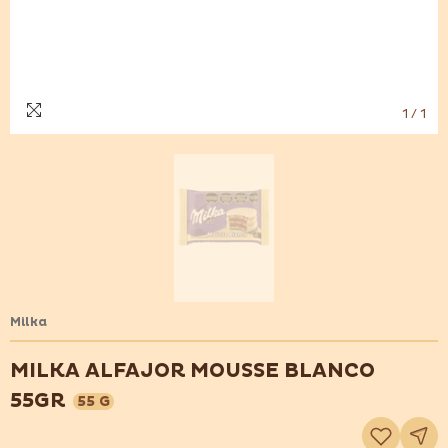
1
/
1
Milka
MILKA ALFAJOR MOUSSE BLANCO
55GR
55 G
Adicionar
à