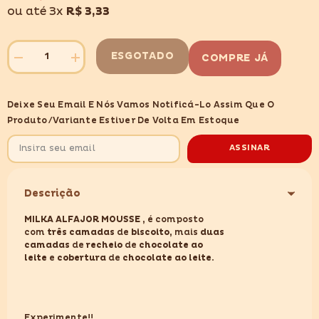
ou até 3x
R$ 3,33
ESGOTADO
COMPRE JÁ
Diminuir
Aumentar
quantidade
quantidade
para
para
MILKA
MILKA
Deixe Seu Email E Nós Vamos Notificá-Lo Assim Que O
ALFAJOR
ALFAJOR
MOUSSE
MOUSSE
Produto/variante Estiver De Volta Em Estoque
55GR
55GR
ASSINAR
Descrição
MILKA ALFAJOR MOUSSE ,
é composto
com
três
camadas
de
biscoito,
mais
duas
camadas
de
recheio
de
chocolate ao
leite
e
cobertura
de
chocolate ao leite.
Experimente!!