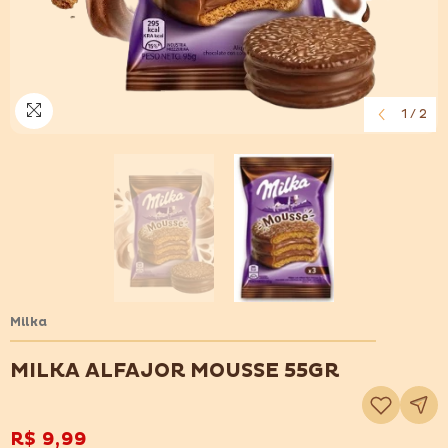
1
/
2
Milka
MILKA ALFAJOR MOUSSE 55GR
Adicionar
à
lista
de
R$ 9,99
desejos