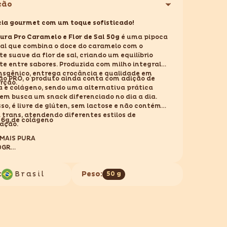
ção
PRO
OE
CARAMELOE
FLOR
ia gourmet com um toque sofisticado!
DE
ura Pro Caramelo e Flor de Sal 50g
é uma pipoca
SAL
50GR
al que combina o doce do caramelo com o
e suave da flor de sal, criando um equilíbrio
e entre sabores. Produzida com milho integral
nsgênico, entrega crocância e qualidade em
ão PRO, o produto ainda conta com adição de
rção.
a e colágeno, sendo uma alternativa prática
em busca um snack diferenciado no dia a dia.
so, é livre de glúten, sem lactose e não contém
 trans, atendendo diferentes estilos de
6g de colágeno
ação.
MAIS PURA
0GR
: NACIONAL
NTÉM GLÚTEN, NÃO CONTÉM LACTOSE
:
Brasil
Peso:
50 g