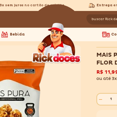
sem juros
no cartão de crédito
Entrega
em to
Bebida
Co
MAIS 
FLOR 
R$ 11,9
ou até 3
Diminuir
quantidade
para
MAIS
PURA