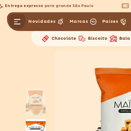
PULAR PARA O CONTEÚDO
Entrega expressa
para grande São Paulo
3x 
Novidades
Marcas
Países
Chocolate
Biscoito
Bala