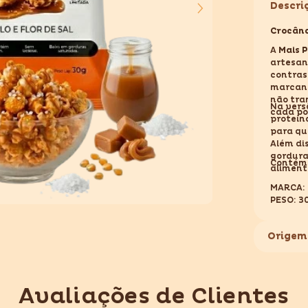
Descri
PRO
CARAMEL
FLOR
Crocânc
DE
A
Mais P
SAL
50GR
artesan
contrast
marcant
não tra
Na vers
cada po
proteín
para qu
Além dis
gordura
Contém 
aliment
MARCA: 
PESO: 3
ORIGEM
NÃO CO
Origem
Avaliações de Clientes