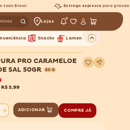
do Brasil
Entrega expressa
para grande Sã
Lojas
0
0
itens
nveniência
Snacks
Lamen
PURA PRO CARAMELOE
Adicionar
à
lista
DE SAL 50GR
50 G
de
desejos
9
x
R$ 3,99
ADICIONAR
COMPRE JÁ
Aumentar
quantidade
para
MAIS
PURA