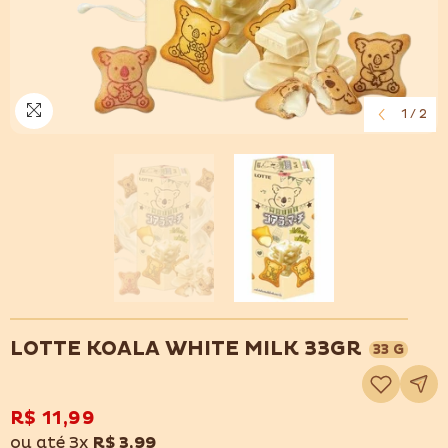
1
/
2
LOTTE KOALA WHITE MILK 33GR
33 G
Adicionar
à
lista
de
R$ 11,99
desejos
ou até 3x
R$ 3,99