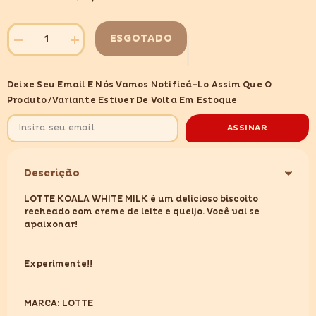
ESGOTADO
Diminuir
Aumentar
quantidade
quantidade
para
para
LOTTE
LOTTE
Deixe Seu Email E Nós Vamos Notificá-Lo Assim Que O
KOALA
KOALA
WHITE
WHITE
Produto/variante Estiver De Volta Em Estoque
MILK
MILK
33GR
33GR
ASSINAR
Descrição
LOTTE KOALA WHITE MILK é um delicioso biscoito
recheado com creme de leite e queijo. Você vai se
apaixonar!
Experimente!!
MARCA: LOTTE