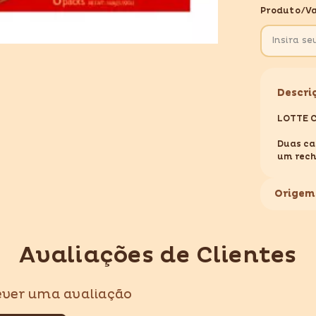
PIE
Produto/va
ORIGINAL
168GR
Descri
LOTTE C
Duas ca
um rech
uma cam
Perfeit
Origem
especia
coreano
também
MARCA:
Avaliações de Clientes
PESO: 1
ORIGEM:
CONTÉM
rever uma avaliação