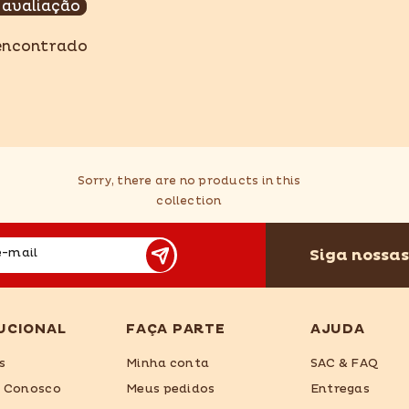
 avaliação
Compartilhar
encontrado
Sorry, there are no products in this
collection
Siga nossas
e-mail
UCIONAL
FAÇA PARTE
AJUDA
s
Minha conta
SAC & FAQ
e Conosco
Meus pedidos
Entregas