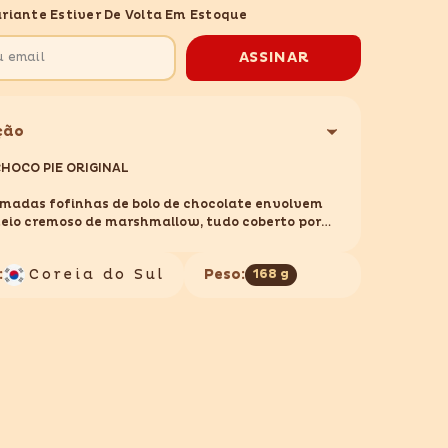
PIE
riante Estiver De Volta Em Estoque
ORIGINAL
168GR
ASSINAR
ção
HOCO PIE ORIGINAL
madas fofinhas de bolo de chocolate envolvem
eio cremoso de marshmallow, tudo coberto por
ada lisa e brilhante de chocolate ao leite.
o para acompanhar o café, dividir com alguém
:
Coreia do Sul
Peso:
168 g
l ou simplesmente adoçar o seu dia. Um ícone
 que conquistou o mundo, e vai conquistar você
!
 LOTTE
68GR
 COREIA DO SUL
 GLÚTEN E LACTOSE