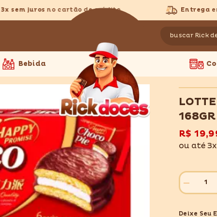
 sem juros
no cartão de crédito
Entrega
em t
Bebida
Co
LOTTE
168GR
R$ 19,9
ou até 3
Diminuir
quantidade
para
LOTTE
Deixe Seu 
CHOCO