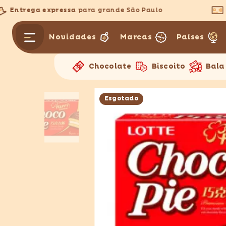
PULAR PARA O CONTEÚDO
Entrega expressa
para grande São Paulo
3x
Novidades
Marcas
Países
Chocolate
Biscoito
Bala
Esgotado