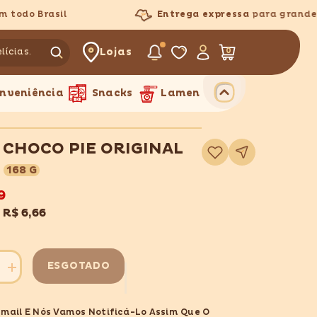
odo Brasil
Entrega expressa
para grande Sã
Lojas
0
0
itens
nveniência
Snacks
Lamen
 CHOCO PIE ORIGINAL
Adicionar
à
lista
168 G
de
desejos
9
x
R$ 6,66
ESGOTADO
Aumentar
quantidade
para
LOTTE
Email E Nós Vamos Notificá-Lo Assim Que O
CHOCO