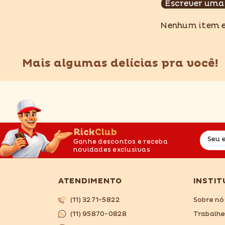
Escrever uma
Nenhum item 
Mais algumas delícias pra você!
RickClub
Seu 
Ganhe descontos e receba
novidades exclusivas
ATENDIMENTO
INSTIT
(11) 3271-5822
Sobre nó
(11) 95870-0828
Trabalh