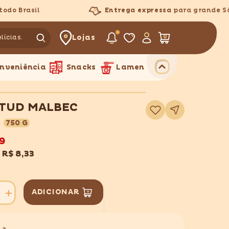
 Brasil
Entrega expressa
para grande São 
Lojas
0
0
itens
nveniência
Snacks
Lamen
TUD MALBEC
Adicionar
à
lista
750 G
de
desejos
9
x
R$ 8,33
ADICIONAR
Aumentar
quantidade
para
D
LONGITUD
MALBEC