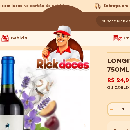
m juros
no cartão de crédito
Entrega
em todo
Bebida
Co
LONGI
750ML
R$ 24,9
ou até 3
Diminuir
quantidade
para
LONGITU
MALBEC