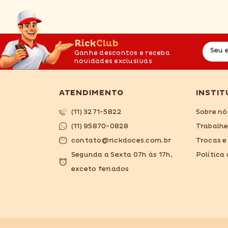
RickClub
Seu 
Ganhe descontos e receba
novidades exclusivas
ATENDIMENTO
INSTIT
(11) 3271-5822
Sobre nó
(11) 95870-0828
Trabalh
contato@rickdoces.com.br
Trocas e
Segunda a Sexta 07h às 17h,
Política
exceto feriados