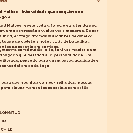
ção
750ML
d Malbec – Intensidade que conquista no
o gole
tud Malbec revela toda a força e caráter da uva
em uma expressão envolvente e moderna. De cor
ofunda, entrega aromas marcantes de ameixa
 toque de violeta e notas sutis de baunilha
entes do estágio em barricas.
, mostra corpo médio-alto, taninos macios e um
rolongado que destaca sua personalidade. Um
quilibrado, pensado para quem busca qualidade e
 sensorial em cada taça.
o para acompanhar carnes grelhadas, massas
u para elevar momentos especiais com estilo.
 LONGITUD
750ML
 CHILE