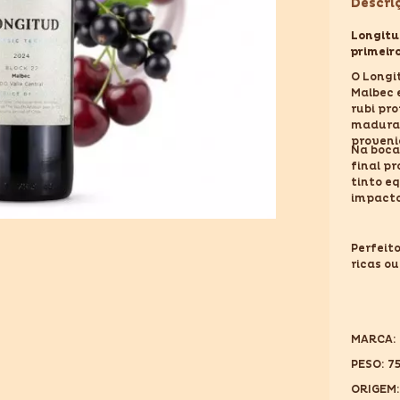
Descri
750ML
Longitu
primeir
O Longi
Malbec 
rubi pr
madura,
proveni
Na boca
final p
tinto e
impacto
Perfeit
ricas o
MARCA:
PESO: 
ORIGEM: