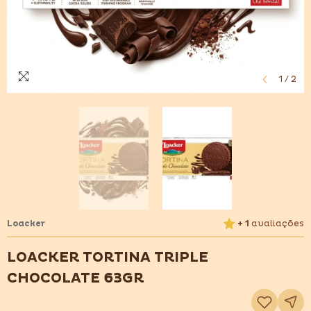
1
/
2
Loacker
+ 1
avaliações
LOACKER TORTINA TRIPLE
CHOCOLATE 63GR
Adicionar
à