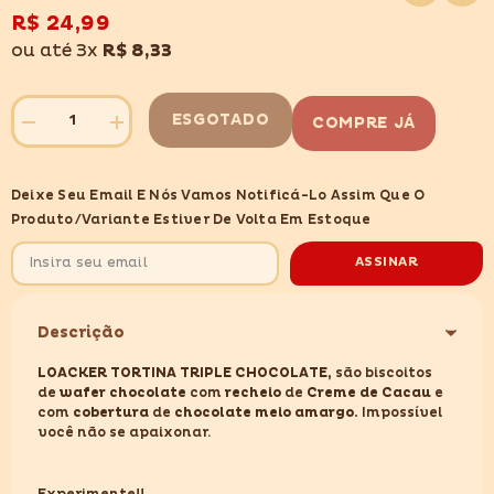
lista
de
R$ 24,99
desejos
ou até 3x
R$ 8,33
ESGOTADO
COMPRE JÁ
Diminuir
Aumentar
quantidade
quantidade
para
para
LOACKER
LOACKER
Deixe Seu Email E Nós Vamos Notificá-Lo Assim Que O
TORTINA
TORTINA
TRIPLE
TRIPLE
Produto/variante Estiver De Volta Em Estoque
CHOCOLATE
CHOCOLATE
63GR
63GR
ASSINAR
Descrição
LOACKER TORTINA TRIPLE CHOCOLATE,
são biscoitos
de
wafer chocolate
com
recheio
de
Creme de Cacau
e
com
cobertura
de
chocolate meio amargo.
Impossível
você não se apaixonar.