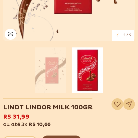
1
/
2
Adicionar
à
LINDT LINDOR MILK 100GR
lista
de
R$ 31,99
desejos
ou até 3x
R$ 10,66