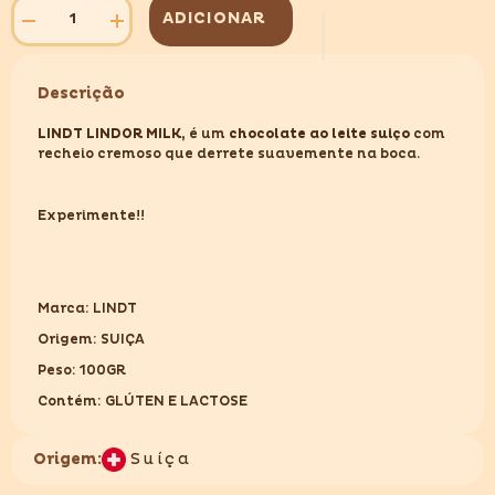
ADICIONAR
Diminuir
Aumentar
quantidade
quantidade
para
para
LINDT
LINDT
Descrição
LINDOR
LINDOR
MILK
MILK
100GR
100GR
LINDT LINDOR MILK,
é um
chocolate ao leite suiço
com
recheio cremoso que derrete suavemente na boca.
Experimente!!
Marca: LINDT
Origem: SUIÇA
Peso: 100GR
Contém: GLÚTEN E LACTOSE
Origem:
Suíça