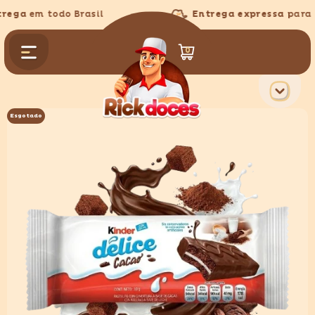
PULAR PARA O CONTEÚDO
ega
em todo Brasil
Entrega expressa
para g
0
0
itens
Esgotado