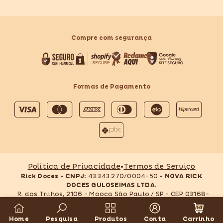
Compre com segurança
Formas de Pagamento
Formas
de
pagamento
Política de Privacidade
•
Termos de Serviço
Rick Doces - CNPJ:
43.343.270/0004-50
- NOVA RICK
DOCES GULOSEIMAS LTDA.
R. dos Trilhos, 2106 - Mooca São Paulo / SP - CEP 03168-
009 - Tel: (11) 3271-5822 @2026. Todos os direitos
0
reservados. Fotos meramente ilustrativas.
0
Home
Pesquisa
Produtos
Conta
Carrinho