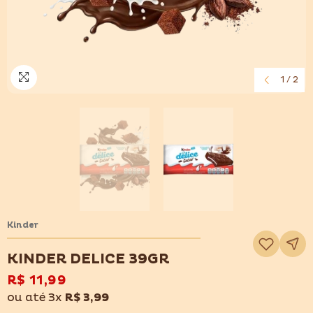
1
/
2
Kinder
Adicionar
à
lista
KINDER DELICE 39GR
de
desejos
R$ 11,99
ou até 3x
R$ 3,99