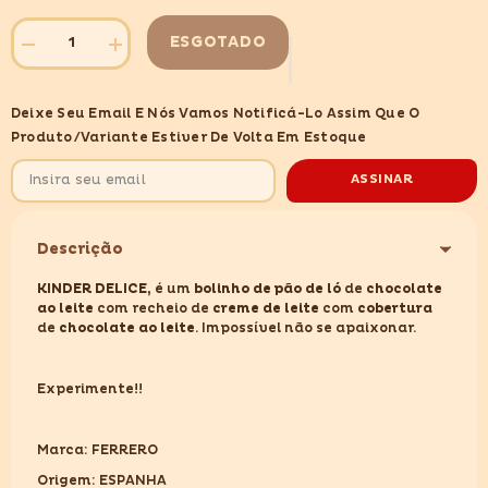
ESGOTADO
Diminuir
Aumentar
quantidade
quantidade
para
para
KINDER
KINDER
Deixe Seu Email E Nós Vamos Notificá-Lo Assim Que O
DELICE
DELICE
39GR
39GR
Produto/variante Estiver De Volta Em Estoque
ASSINAR
Descrição
KINDER DELICE,
é um
bolinho
de pão de
ló
de
chocolate
ao
leite
com recheio de
creme
de
leite
com
cobertura
de
chocolate
ao
leite
. Impossível não se apaixonar.
Experimente!!
Marca: FERRERO
Origem: ESPANHA