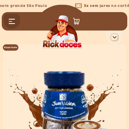
PULAR PARA O CONTEÚDO
ra grande São Paulo
3x sem juros
no cartão
0
0
itens
Esgotado