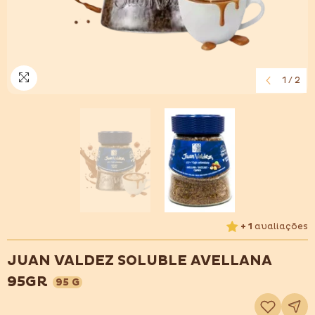
1
/
2
+ 1
avaliações
JUAN VALDEZ SOLUBLE AVELLANA
95GR
95 G
Adicionar
à