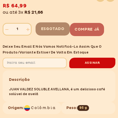
lista
de
R$ 64,99
desejos
ou até 3x
R$ 21,66
ESGOTADO
COMPRE JÁ
Diminuir
Aumentar
quantidade
quantidade
para
para
JUAN
JUAN
Deixe Seu Email E Nós Vamos Notificá-Lo Assim Que O
VALDEZ
VALDEZ
SOLUBLE
SOLUBLE
Produto/variante Estiver De Volta Em Estoque
AVELLANA
AVELLANA
95GR
95GR
ASSINAR
Descrição
JUAN VALDEZ SOLUBLE AVELLANA, é um delicioso café
solúvel de avelã
Origem:
Colômbia
Peso:
95 g