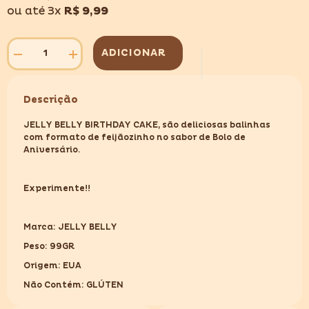
ou até 3x
R$ 9,99
ADICIONAR
Diminuir
Aumentar
quantidade
quantidade
para
para
JELLY
JELLY
Descrição
BELLY
BELLY
BIRTHDAY
BIRTHDAY
CAKE
CAKE
JELLY BELLY BIRTHDAY CAKE, são deliciosas balinhas
99GR
99GR
com formato de feijãozinho no sabor de Bolo de
Aniversário.
Experimente!!
Marca: JELLY BELLY
Peso: 99GR
Origem: EUA
Não Contém: GLÚTEN