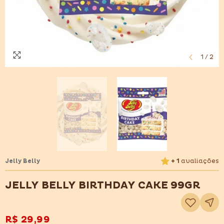
1
/
2
Jelly Belly
+ 1
avaliações
JELLY BELLY BIRTHDAY CAKE 99GR
Adicionar
à
lista
de
R$ 29,99
desejos