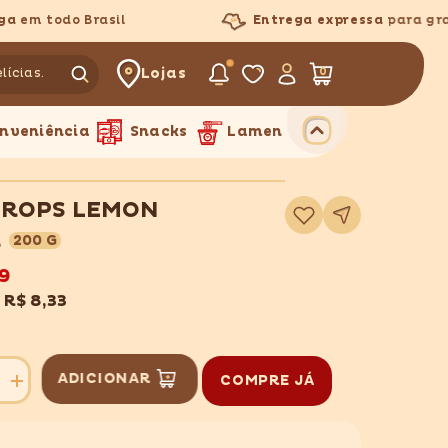
em todo Brasil
Entrega expressa
para grand
Lojas
0
0
itens
nveniência
Snacks
Lamen
DROPS LEMON
Adicionar
à
lista
R
200 G
de
desejos
9
x
R$ 8,33
ADICIONAR
COMPRE JÁ
Aumentar
quantidade
para
FINE
DROPS