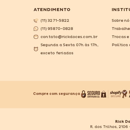
ATENDIMENTO
INSTIT
(11) 3271-5822
Sobre nó
(11) 95870-0828
Trabalh
contato@rickdoces.com.br
Trocas e
Segunda a Sexta 07h às 17h,
Política
exceto feriados
Compre com segurança
Rick D
R. dos Trilhos, 2106