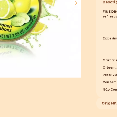
Descri
LEMON
200GR
FINE DR
refresc
Experim
Marca:
Origem:
Peso: 2
Contém
Não Co
Origem