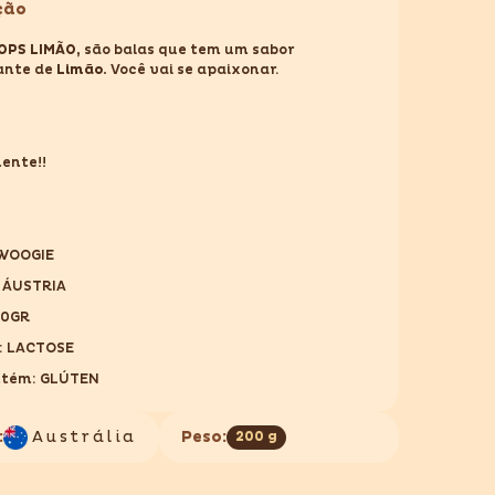
ção
LEMON
200GR
OPS LIMÃO,
são balas que tem um sabor
ante de
Limão.
Você vai se apaixonar.
ente!!
 WOOGIE
 ÁUSTRIA
00GR
: LACTOSE
ntém: GLÚTEN
:
Austrália
Peso:
200 g