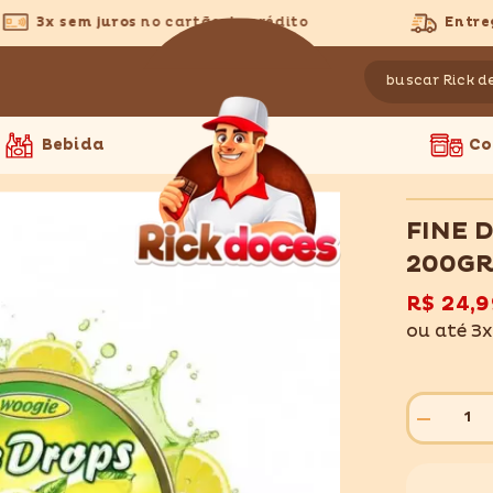
3x sem juros
no cartão de crédito
Entrega
Bebida
Co
FINE 
200G
R$ 24,9
ou até 3
Diminuir
quantidade
para
FINE
DROPS