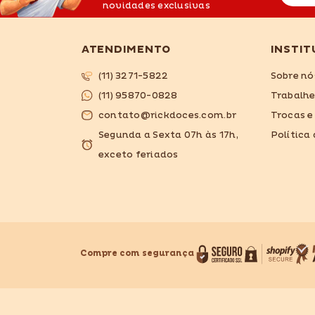
novidades exclusivas
ATENDIMENTO
INSTIT
(11) 3271-5822
Sobre nó
(11) 95870-0828
Trabalh
contato@rickdoces.com.br
Trocas e
Segunda a Sexta 07h às 17h,
Política
exceto feriados
Compre com segurança