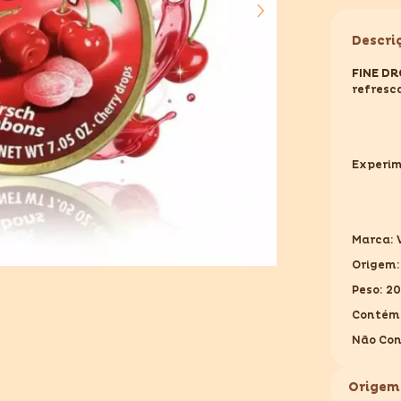
para
FINE
DROPS
Descri
CHERRY
200GR
FINE D
refresc
Experim
Marca:
Origem:
Peso: 2
Contém
Não Co
Origem