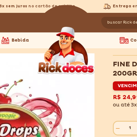
sem juros
no cartão de crédito
Entrega
em to
Bebida
Co
FINE 
200G
VENCIM
R$ 24,9
ou até 3
Diminuir
quantidade