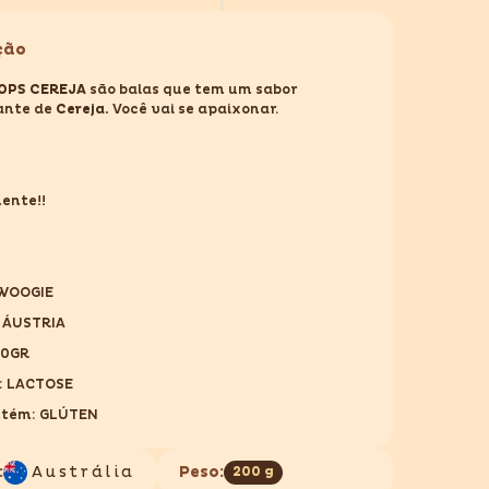
para
FINE
DROPS
ção
CHERRY
200GR
ROPS CEREJA
são balas que tem um sabor
ante de
Cereja
.
Você vai se apaixonar.
ente!!
 WOOGIE
 ÁUSTRIA
00GR
: LACTOSE
ntém: GLÚTEN
:
Austrália
Peso:
200 g