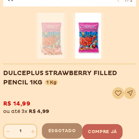
1
/
2
DULCEPLUS STRAWBERRY FILLED
PENCIL 1KG
1 Kg
Adicionar
à
lista
de
R$ 14,99
desejos
ou até 3x
R$ 4,99
ESGOTADO
COMPRE JÁ
Diminuir
Aumentar
quantidade
quantidade