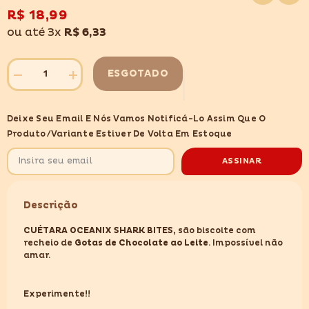
lista
de
R$ 18,99
desejos
ou até 3x
R$ 6,33
ESGOTADO
Diminuir
Aumentar
quantidade
quantidade
para
para
CUÉTARA
CUÉTARA
Deixe Seu Email E Nós Vamos Notificá-Lo Assim Que O
OCEANIX
OCEANIX
SHARK
SHARK
Produto/variante Estiver De Volta Em Estoque
BITES
BITES
150GR
150GR
ASSINAR
Descrição
CUÉTARA OCEANIX SHARK BITES,
são biscoite com
recheio de
Gotas de Chocolate ao Leite
. Impossível não
amar.
Experimente!!