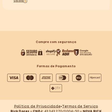
Saiba
Compre com segurança
Formas de Pagamento
Formas
de
pagamento
Política de Privacidade
•
Termos de Serviço
Rick Doces - CNPJ:
43.343.270/0004-50
- NOVA RICK