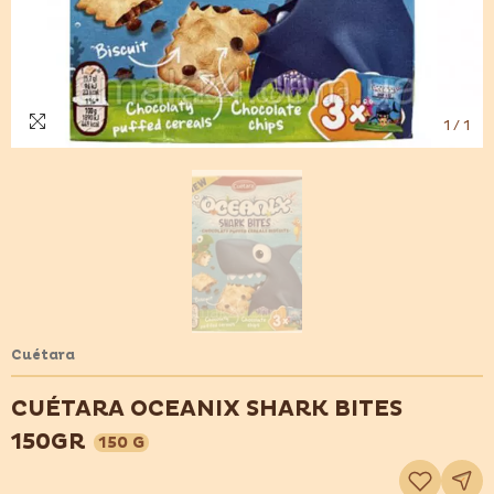
1
/
1
Cuétara
CUÉTARA OCEANIX SHARK BITES
150GR
150 G
Adicionar
à