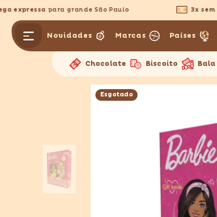
PULAR PARA O CONTEÚDO
a expressa
para grande São Paulo
3x sem ju
Novidades
Marcas
Países
Chocolate
Biscoito
Bala
Esgotado