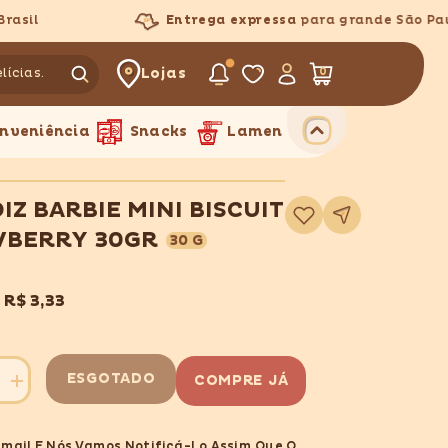
sil
Entrega expressa
para grande São Paulo
Lojas
0
0
itens
nveniência
Snacks
Lamen
IZ BARBIE MINI BISCUIT
Adicionar
à
lista
WBERRY 30GR
30 G
de
desejos
x
R$ 3,33
ESGOTADO
COMPRE JÁ
Aumentar
quantidade
para
CLOUDIZ
Email E Nós Vamos Notificá-Lo Assim Que O
BARBIE