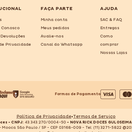
UCIONAL
FAÇA PARTE
AJUDA
s
Minha conta
SAC & FAQ
e Conosco
Meus pedidos
Entregas
 Devoluções
Avalie-nos
Como
 de Privacidade
Canal do Whatsapp
comprar
Nossas Lojas
Formas de Pagamento
Formas
de
pagamento
Política de Privacidade
•
Termos de Serviço
oces - CNPJ:
43.343.270/0004-50
- NOVA RICK DOCES GULOSEIMA
 - Mooca São Paulo / SP - CEP 03168-009 - Tel: (11) 3271-5822 @20