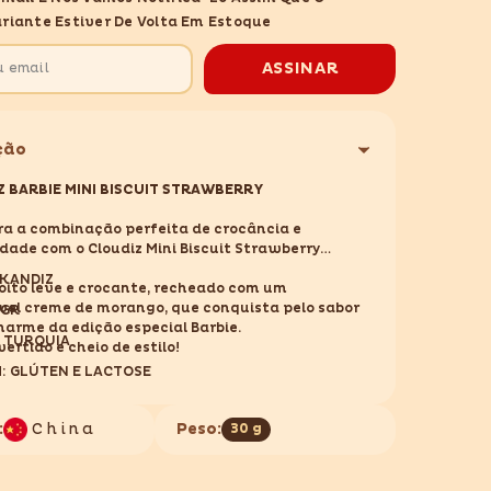
MINI
riante Estiver De Volta Em Estoque
BISCUIT
RRY
STRAWBERRY
30GR
ASSINAR
ção
 BARBIE MINI BISCUIT STRAWBERRY
a a combinação perfeita de crocância e
dade com o Cloudiz Mini Biscuit Strawberry
 KANDIZ
oito leve e crocante, recheado com um
tível creme de morango, que conquista pelo sabor
0GR
charme da edição especial Barbie.
: TURQUIA
vertido e cheio de estilo!
: GLÚTEN E LACTOSE
:
China
Peso:
30 g