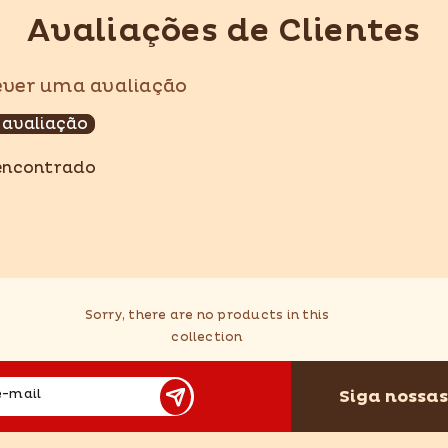
Avaliações de Clientes
rever uma avaliação
Compartilhar
 avaliação
encontrado
Sorry, there are no products in this
collection
Siga nossas
e-mail