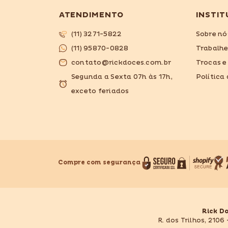
ATENDIMENTO
INSTIT
(11) 3271-5822
Sobre nó
(11) 95870-0828
Trabalh
contato@rickdoces.com.br
Trocas e
Segunda a Sexta 07h às 17h,
Política
exceto feriados
Compre com segurança
Rick D
R. dos Trilhos, 2106