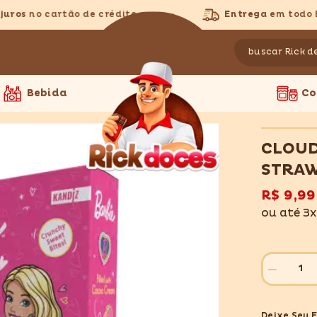
ros
no cartão de crédito
Entrega
em todo Bra
Bebida
Co
CLOUD
STRA
R$ 9,99
ou até 3
Diminuir
quantidade
para
CLOUDIZ
Deixe Seu 
BARBIE