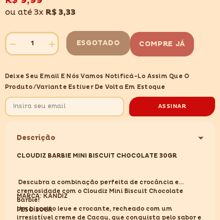
R$ 9,99
desejos
ou até 3x
R$ 3,33
ESGOTADO
COMPRE JÁ
Diminuir
Aumentar
quantidade
quantidade
para
para
CLOUDIZ
CLOUDIZ
Deixe Seu Email E Nós Vamos Notificá-Lo Assim Que O
BARBIE
BARBIE
MINI
MINI
Produto/variante Estiver De Volta Em Estoque
BISCUIT
BISCUIT
CHOCOLATE
CHOCOLATE
30GR
30GR
ASSINAR
Descrição
CLOUDIZ BARBIE MINI BISCUIT CHOCOLATE 30GR
Descubra a combinação perfeita de crocância e
cremosidade com o Cloudiz Mini Biscuit Chocolate
MARCA: KANDIZ
Barbie!
Um biscoito leve e crocante, recheado com um
PESO:30GR
irresistível creme de Cacau, que conquista pelo sabor e