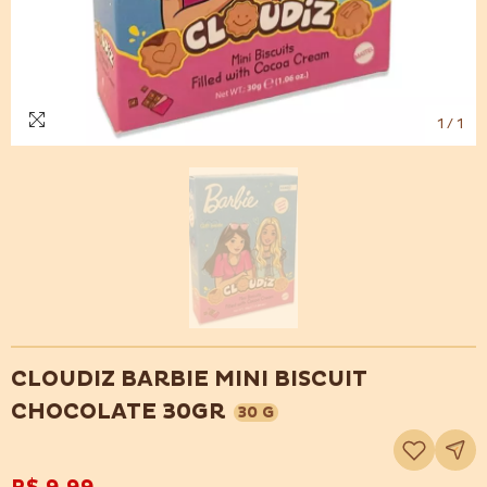
1
/
1
CLOUDIZ BARBIE MINI BISCUIT
CHOCOLATE 30GR
30 G
Adicionar
à
lista
de