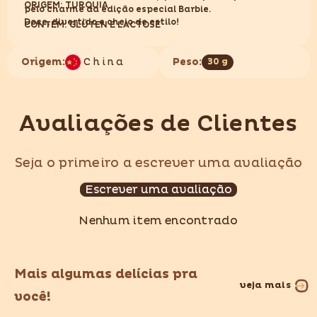
ORIGEM: TURQUIA
pelo charme da edição especial Barbie.
Doce, divertido e cheio de estilo!
CONTÉM: GLÚTEN E LACTOSE
Origem:
China
Peso:
30 g
Avaliações de Clientes
Seja o primeiro a escrever uma avaliação
Escrever uma avaliação
Nenhum item encontrado
Mais algumas delícias pra
veja mais
você!