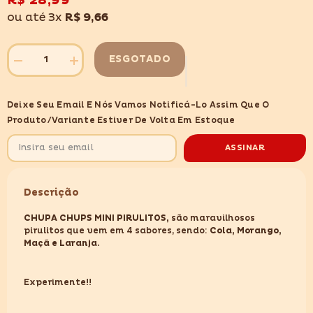
R$ 28,99
desejos
ou até 3x
R$ 9,66
ESGOTADO
Diminuir
Aumentar
quantidade
quantidade
para
para
CHUPA
CHUPA
Deixe Seu Email E Nós Vamos Notificá-Lo Assim Que O
CHUPS
CHUPS
MINI
MINI
Produto/variante Estiver De Volta Em Estoque
PIRULITOS
PIRULITOS
120GR
120GR
ASSINAR
Descrição
CHUPA CHUPS MINI PIRULITOS,
são maravilhosos
pirulitos que vem em 4 sabores, sendo:
Cola, Morango,
Maçã e Laranja.
Experimente!!