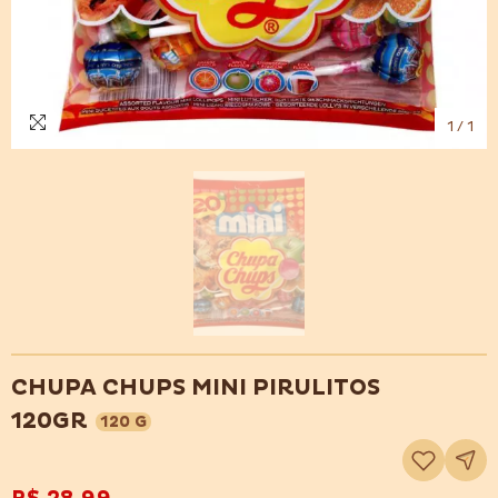
1
/
1
CHUPA CHUPS MINI PIRULITOS
120GR
120 G
Adicionar
à
lista
de