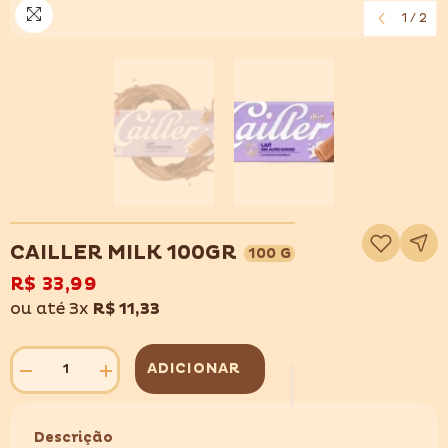
1
/
2
Adicionar
à
CAILLER MILK 100GR
100 G
lista
de
R$ 33,99
desejos
ou até 3x
R$ 11,33
ADICIONAR
Diminuir
Aumentar
quantidade
quantidade
para
para
CAILLER
CAILLER
Descrição
MILK
MILK