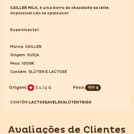
100GR
100GR
CAILLER MILK,
é uma barra de
chocolate ao leite.
Impossível não se apaixonar.
Experimente!!
Marca: CAILLER
Origem: SUÍÇA
Peso: 100GR
Contém: GLÚTEN E LACTOSE
Origem:
Suíça
Peso:
100 g
CONTÉM:
LACTOSE
AVELÃS
GLÚTEN
TRIGO
Avaliações de Clientes