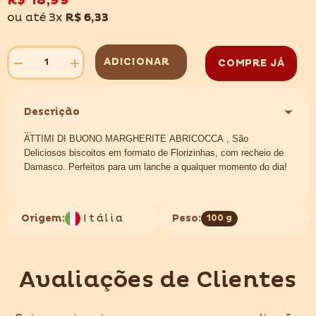
R$ 18,99
desejos
ou até 3x
R$ 6,33
ADICIONAR
COMPRE JÁ
Diminuir
Aumentar
quantidade
quantidade
para
para
ATTIMI
ATTIMI
DI
DI
Descrição
BUONO
BUONO
MARGHERITE
MARGHERITE
ATTIMI DI BUONO MARGHERITE ABRICOCCA , São
ABRICOCCA
ABRICOCCA
100GR
Deliciosos biscoitos em formato de Florizinhas, com recheio de
100GR
Damasco. Perfeitos para um lanche a qualquer momento do dia!
Experimente!!
Origem:
Itália
Peso:
100 g
Marca: ATTIMI DE BUONO
Peso: 100GR
Avaliações de Clientes
Origem: Itália
Contém Glúten e Lactose