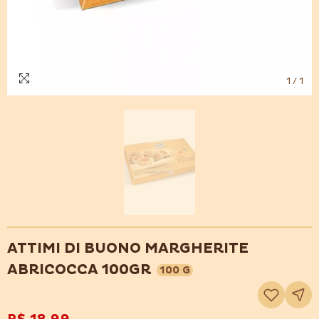
1
/
1
ATTIMI DI BUONO MARGHERITE
ABRICOCCA 100GR
100 G
Adicionar
à
lista
de